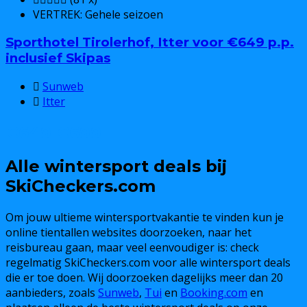
VERTREK:
Gehele seizoen
Sporthotel Tirolerhof, Itter voor €649 p.p.
inclusief Skipas
Sunweb
Itter
€649
€699
Alle wintersport deals bij
SkiCheckers.com
Om jouw ultieme wintersportvakantie te vinden kun je
online tientallen websites doorzoeken, naar het
reisbureau gaan, maar veel eenvoudiger is: check
regelmatig SkiCheckers.com voor alle wintersport deals
die er toe doen. Wij doorzoeken dagelijks meer dan 20
aanbieders, zoals
Sunweb
,
Tui
en
Booking.com
en