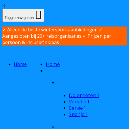
<
Toggle navigation
✓ Alleen de beste wintersport aanbiedingen ✓
Aangesloten bij 20+ reisorganisaties ✓ Prijzen per
persoon & inclusief skipas
Home
Home
Bestemmingen
SkiCheckers direct
Dolomieten
1
Venetië
1
Servië
1
Spanje
1
Top 10 - Oostenrijk