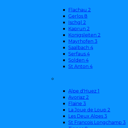
Flachau
2
Gerlos
8
Ischgl
2
Kaprun
2
Konigsleiten
2
Mayrhofen
3
Saalbach
4
Serfaus
4
Solden
4
St Anton
4
Top 10 - Frankrijk
Alpe d'Huez
1
Avoriaz
2
Flaine
3
La Joue de Loup
2
Les Deux Alpes
3
St Francois Longchamp
3