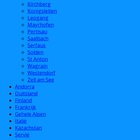
Kirchberg
Konigsleiten
Leogang
Mayrhofen
Pertisau
Saalbach
Serfaus
Solden
St Anton
Wagrain
Westendorf
Zell am See
Andorra
Duitsland
Finland
Frankrijk
Gehele Alpen
Italië
Kazachstan
Servië