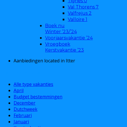
Tignes
0
Val Thorens
7
Valfrejus
2
Valloire
1
Boek nu
Winter ’23/’24
Voorjaarsvakantie ’24
Vroegboek
Kerstvakantie ’23
Aanbiedingen located in Itter
Type vakanties
Alle type vakanties
April
Budget bestemmingen
December
Dutchweek
Februari
Januari